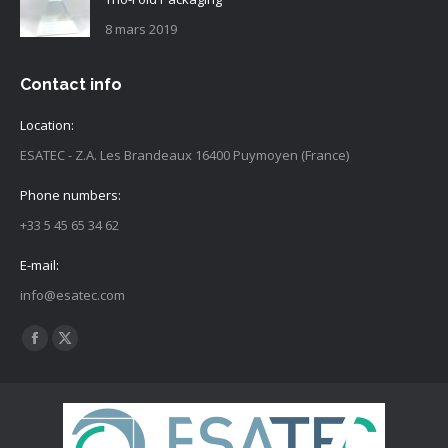
8 mars 2019
Contact info
Location:
ESATEC - Z.A. Les Brandeaux 16400 Puymoyen (France)
Phone numbers:
+33 5 45 65 34 62
E-mail:
info@esatec.com
Trouvez nous sur :
Facebook
X
page
page
opens
opens
in
in