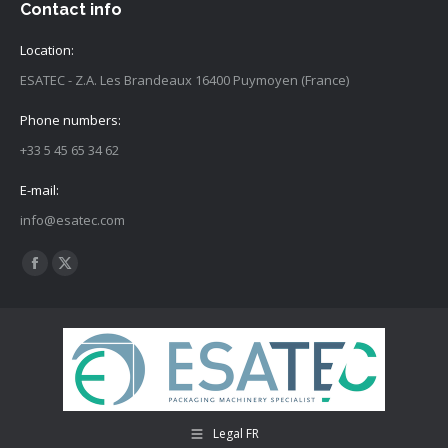
Contact info
Location:
ESATEC - Z.A. Les Brandeaux 16400 Puymoyen (France)
Phone numbers:
+33 5 45 65 34 62
E-mail:
info@esatec.com
Trouvez nous sur :
Facebook
X
page
page
opens
opens
in
in
new
new
window
window
Legal FR