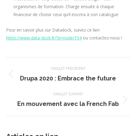
organismes de formation. Charge ensuite à chaque
financeur de choisir ceux qu’il inscrira à son catalogue
Pour en savoir plus sur Datadock, suivez ce lien
https://www.data-dock.fr/?q=node/154
ou contactez-nous !
Navigation
ONGLET PRÉCÉDENT
de
Onglet
Drupa 2020 : Embrace the future
précédent
commentaire
ONGLET SUIVANT
Onglet
En mouvement avec la French Fab
suivant