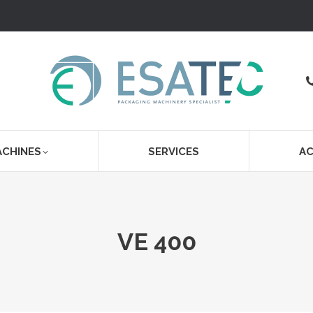
ACHINES
SERVICES
AC
VE 400